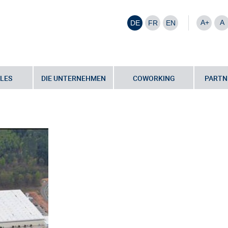
A+
A
DE
FR
EN
LES
DIE UNTERNEHMEN
COWORKING
PARTN
stikzentrum für Michelin-Reifen im Industriegebiet „Am Zunderbaum“
•
ige Seriennummer