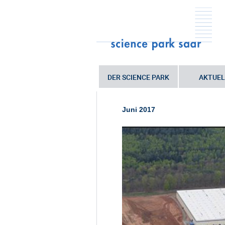
DER SCIENCE PARK
AKTUEL
Sie sind hier:
Startseite
•
Neues Logi
1605_Zunderbaum_Michelin-Einstell
Juni 2017