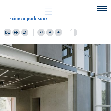
A+
A
A-
DE
FR
EN