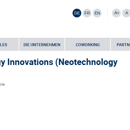
A+
A
DE
FR
EN
LES
DIE UNTERNEHMEN
COWORKING
PARTN
men
•
New Technology Innovations (Neotechnology LLC)
y Innovations (Neotechnology
rie