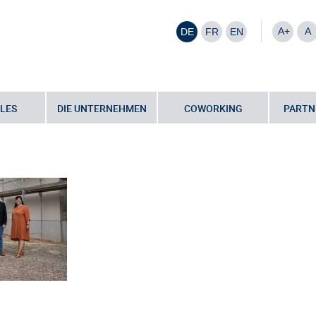
A+
A
DE
FR
EN
LES
DIE UNTERNEHMEN
COWORKING
PARTN
gring in Homburg entsteht ein Wohnquartier
•
urgring_Gruppe