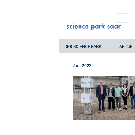
DER SCIENCE PARK
AKTUEL
Sie sind hier:
Startseite
•
Am Warbur
220707_WOGE_Baustellentreff Warb
Juli 2022