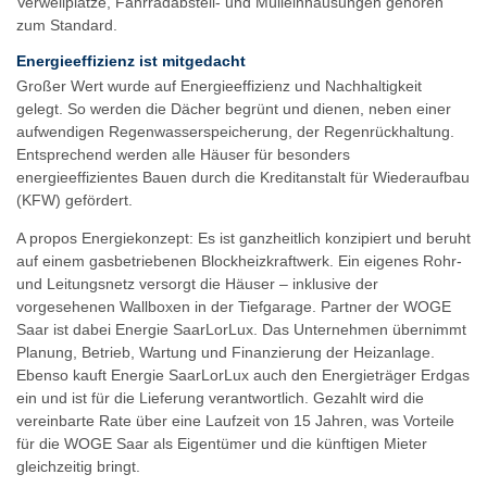
Verweilplätze, Fahrradabstell- und Mülleinhausungen gehören
zum Standard.
Energieeffizienz ist mitgedacht
Großer Wert wurde auf Energieeffizienz und Nachhaltigkeit
gelegt. So werden die Dächer begrünt und dienen, neben einer
aufwendigen Regenwasserspeicherung, der Regenrückhaltung.
Entsprechend werden alle Häuser für besonders
energieeffizientes Bauen durch die Kreditanstalt für Wiederaufbau
(KFW) gefördert.
A propos Energiekonzept: Es ist ganzheitlich konzipiert und beruht
auf einem gasbetriebenen Blockheizkraftwerk. Ein eigenes Rohr-
und Leitungsnetz versorgt die Häuser – inklusive der
vorgesehenen Wallboxen in der Tiefgarage. Partner der WOGE
Saar ist dabei Energie SaarLorLux. Das Unternehmen übernimmt
Planung, Betrieb, Wartung und Finanzierung der Heizanlage.
Ebenso kauft Energie SaarLorLux auch den Energieträger Erdgas
ein und ist für die Lieferung verantwortlich. Gezahlt wird die
vereinbarte Rate über eine Laufzeit von 15 Jahren, was Vorteile
für die WOGE Saar als Eigentümer und die künftigen Mieter
gleichzeitig bringt.