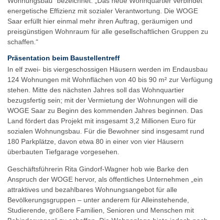
Wohnungsbau“ bezeichnet. „Das neue Wohnquartier verbindet
energetische Effizienz mit sozialer Verantwortung. Die WOGE
Saar erfüllt hier einmal mehr ihren Auftrag, geräumigen und
preisgünstigen Wohnraum für alle gesellschaftlichen Gruppen zu
schaffen.“
Präsentation beim Baustellentreff
In elf zwei- bis viergeschossigen Häusern werden im Endausbau
124 Wohnungen mit Wohnflächen von 40 bis 90 m² zur Verfügung
stehen. Mitte des nächsten Jahres soll das Wohnquartier
bezugsfertig sein; mit der Vermietung der Wohnungen will die
WOGE Saar zu Beginn des kommenden Jahres beginnen. Das
Land fördert das Projekt mit insgesamt 3,2 Millionen Euro für
sozialen Wohnungsbau. Für die Bewohner sind insgesamt rund
180 Parkplätze, davon etwa 80 in einer von vier Häusern
überbauten Tiefgarage vorgesehen.
Geschäftsführerin Rita Gindorf-Wagner hob wie Barke den
Anspruch der WOGE hervor, als öffentliches Unternehmen „ein
attraktives und bezahlbares Wohnungsangebot für alle
Bevölkerungsgruppen – unter anderem für Alleinstehende,
Studierende, größere Familien, Senioren und Menschen mit