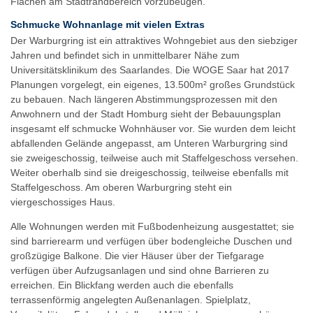
Flächen am Stadtrandbereich vorzubeugen.“
Schmucke Wohnanlage mit vielen Extras
Der Warburgring ist ein attraktives Wohngebiet aus den siebziger
Jahren und befindet sich in unmittelbarer Nähe zum
Universitätsklinikum des Saarlandes. Die WOGE Saar hat 2017
Planungen vorgelegt, ein eigenes, 13.500m² großes Grundstück
zu bebauen. Nach längeren Abstimmungsprozessen mit den
Anwohnern und der Stadt Homburg sieht der Bebauungsplan
insgesamt elf schmucke Wohnhäuser vor. Sie wurden dem leicht
abfallenden Gelände angepasst, am Unteren Warburgring sind
sie zweigeschossig, teilweise auch mit Staffelgeschoss versehen.
Weiter oberhalb sind sie dreigeschossig, teilweise ebenfalls mit
Staffelgeschoss. Am oberen Warburgring steht ein
viergeschossiges Haus.
Alle Wohnungen werden mit Fußbodenheizung ausgestattet; sie
sind barrierearm und verfügen über bodengleiche Duschen und
großzügige Balkone. Die vier Häuser über der Tiefgarage
verfügen über Aufzugsanlagen und sind ohne Barrieren zu
erreichen. Ein Blickfang werden auch die ebenfalls
terrassenförmig angelegten Außenanlagen. Spielplatz,