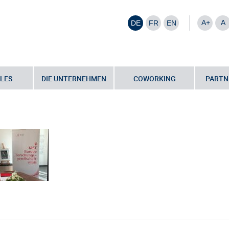
A+
A
DE
FR
EN
LES
DIE UNTERNEHMEN
COWORKING
PARTN
ntensiviert enge Zusammenarbeit mit koreanischen Institutionen und
erzeichnungMOU_2000x680