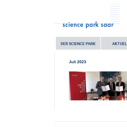
DER SCIENCE PARK
AKTUEL
Sie sind hier:
Startseite
•
Saarland i
Unternehmen
•
230717_gwSaarUnt
Juli 2023