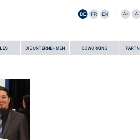
A+
A
DE
FR
EN
LES
DIE UNTERNEHMEN
COWORKING
PARTN
che Informatik auf dem weltweit größten Schauplatz für Digitalisierung –
sauszeichng_bmwf