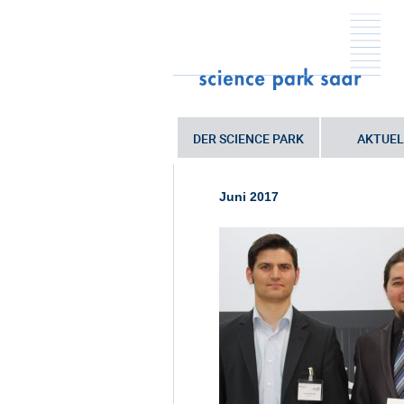
DER SCIENCE PARK
AKTUEL
Sie sind hier:
Startseite
•
Saarländis
CeBIT
•
1703_cebit_gruendercampu
Juni 2017