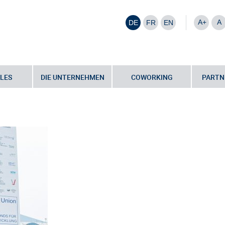
A+
A
DE
FR
EN
LES
DIE UNTERNEHMEN
COWORKING
PARTN
ald mit deutschlandweit einzigartigem Innovationszentrum
•
Spatenstich