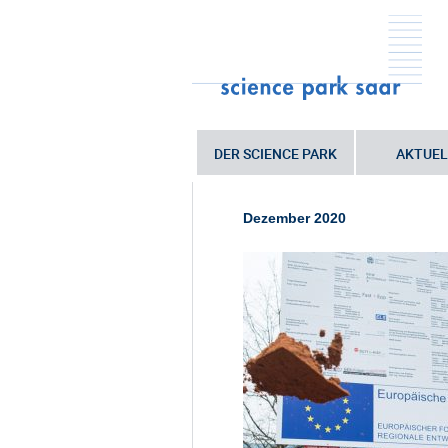
DER SCIENCE PARK
AKTUEL
Sie sind hier:
Startseite
•
Saar-Uni b
„Innovation Center“
Dezember 2020