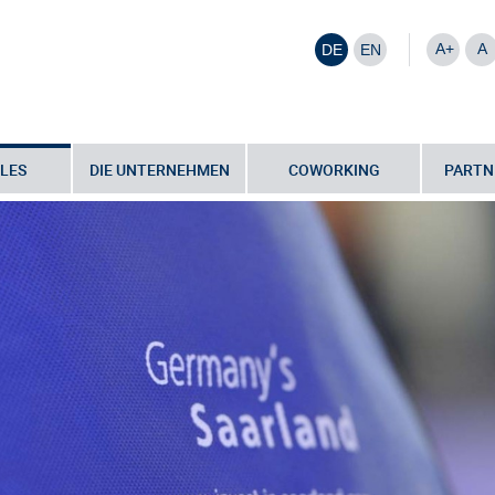
A+
A
DE
EN
LES
DIE UNTERNEHMEN
COWORKING
PARTN