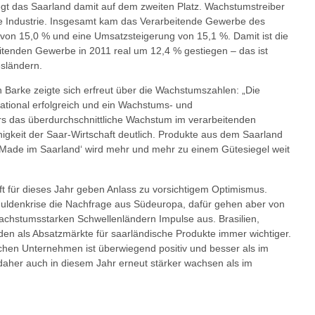
egt das Saarland damit auf dem zweiten Platz. Wachstumstreiber
e Industrie. Insgesamt kam das Verarbeitende Gewerbe des
 von 15,0 % und eine Umsatzsteigerung von 15,1 %. Damit ist die
itenden Gewerbe in 2011 real um 12,4 % gestiegen – das ist
esländern.
n Barke zeigte sich erfreut über die Wachstumszahlen: „Die
rnational erfolgreich und ein Wachstums- und
s das überdurchschnittliche Wachstum im verarbeitenden
gkeit der Saar-Wirtschaft deutlich. Produkte aus dem Saarland
, ‚Made im Saarland‘ wird mehr und mehr zu einem Gütesiegel weit
ft für dieses Jahr geben Anlass zu vorsichtigem Optimismus.
uldenkrise die Nachfrage aus Südeuropa, dafür gehen aber von
chstumsstarken Schwellenländern Impulse aus. Brasilien,
en als Absatzmärkte für saarländische Produkte immer wichtiger.
chen Unternehmen ist überwiegend positiv und besser als im
 daher auch in diesem Jahr erneut stärker wachsen als im