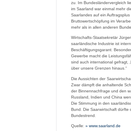
zu. Im Bundesländervergleich li
im Saarland war einmal mehr di
Saarlandes auf ein Auftragsplus
Bruttowertschöpfung im Verarbe
mehr als in allen anderen Bund
Wirtschafts-Staatsekretär Jürge
saarländische Industrie ist inte
Beschäftigungsgarant. Besonder
Gewerbe macht die Leistungsfähi
sind auch international gefragt
über unsere Grenzen hinaus.“
Die Aussichten der Saarwirtscha
Zwar dämpft die anhaltende Sch
der Binnennachfrage und den wa
Russland, Indien und China werd
Die Stimmung in den saarländis
Bund. Die Saarwirtschaft dürfte
Bundestrend.
Quelle:
» www.saarland.de