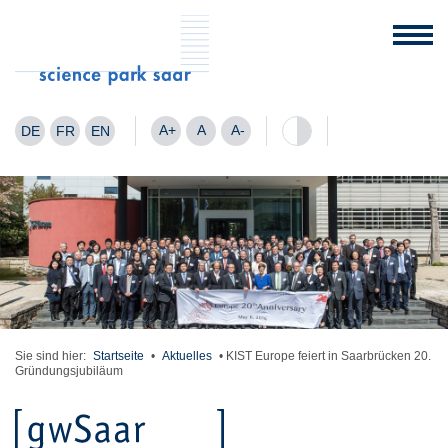
A+
A
A-
DE
FR
EN
Sie sind hier:
Startseite
•
Aktuelles
•
KIST Europe feiert in Saarbrücken 20.
Gründungsjubiläum