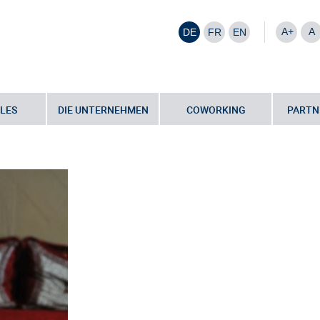
A+
A
DE
FR
EN
LES
DIE UNTERNEHMEN
COWORKING
PARTN
e für die Saarland Therme
•
news_shs_2014-03_fuenf_sterne3