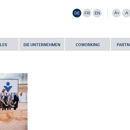
A+
A
DE
FR
EN
LES
DIE UNTERNEHMEN
COWORKING
PARTN
r Spatenstich: Vetter startet Bau des neuen Produktionsstandortes in
nstich_Cuvee_50