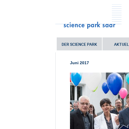
DER SCIENCE PARK
AKTUEL
Sie sind hier:
Startseite
•
Feierliche
06_schluesseluebergabe
Juni 2017