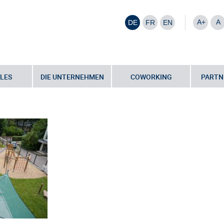
A+
A
DE
FR
EN
LES
DIE UNTERNEHMEN
COWORKING
PARTN
der inklusiven Kita „Waldwichtel“
•
Kita Waldwichtel