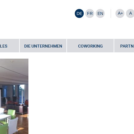
A+
A
DE
FR
EN
LES
DIE UNTERNEHMEN
COWORKING
PARTN
ce Park
•
Raum- & Serviceangebote
•
IMG_8291