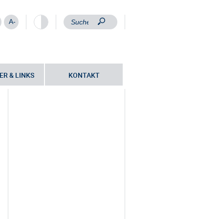
A-
ER & LINKS
KONTAKT