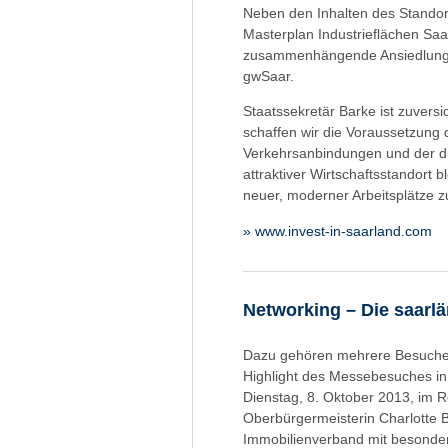
Neben den Inhalten des Standort
Masterplan Industrieflächen Saa
zusammenhängende Ansiedlungsfl
gwSaar.
Staatssekretär Barke ist zuversi
schaffen wir die Voraussetzung 
Verkehrsanbindungen und der di
attraktiver Wirtschaftsstandort b
neuer, moderner Arbeitsplätze z
» www.invest-in-saarland.com
Networking – Die saarlä
Dazu gehören mehrere Besuche be
Highlight des Messebesuches in
Dienstag, 8. Oktober 2013, im 
Oberbürgermeisterin Charlotte B
Immobilienverband mit besonder