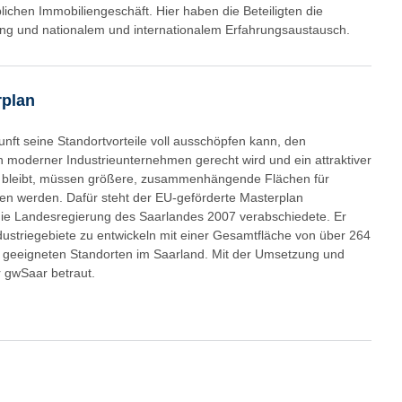
lichen Immobiliengeschäft. Hier haben die Beteiligten die
ng und nationalem und internationalem Erfahrungsaustausch.
rplan
nft seine Standortvorteile voll ausschöpfen kann, den
 moderner Industrieunternehmen gerecht wird und ein attraktiver
rt bleibt, müssen größere, zusammenhängende Flächen für
sen werden. Dafür steht der EU-geförderte Masterplan
 die Landesregierung des Saarlandes 2007 verabschiedete. Er
ndustriegebiete zu entwickeln mit einer Gesamtfläche von über 264
 geeigneten Standorten im Saarland. Mit der Umsetzung und
r gwSaar betraut.