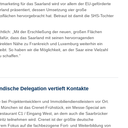
marketing für das Saarland wird vor allem der EU-geförderte
rland präsentiert, dessen Umsetzung vier große
ächen hervorgebracht hat. Betraut ist damit die SHS-Tochter
chtlich: „Mit der Erschließung der neuen, großen Flächen
dafür, dass das Saarland mit seinen hervorragenden
rekten Nähe zu Frankreich und Luxemburg weiterhin ein
leibt. So haben wir die Möglichkeit, an der Saar eine Vielzahl
u schaffen.“
ndische Delegation vertieft Kontakte
i Projektentwicklern und Immobiliendienstleistern vor Ort.
 München ist das Crenet-Frühstück, ein Messe-Special am
Restaurant C1 / Eingang West, an dem auch die Saarbrücker
ritz teilnehmen wird. Crenet ist der größte deutsche
em Fokus auf die fachbezogene Fort- und Weiterbildung von