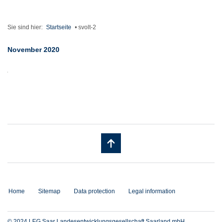
Sie sind hier:
Startseite
•
svolt-2
November 2020
Home
Sitemap
Data protection
Legal information
© 2024 LEG Saar Landesentwicklungsgesellschaft Saarland mbH