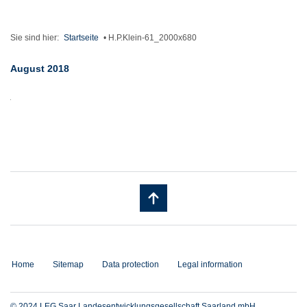
Sie sind hier:
Startseite
•
H.P.Klein-61_2000x680
August 2018
Home
Sitemap
Data protection
Legal information
© 2024 LEG Saar Landesentwicklungsgesellschaft Saarland mbH