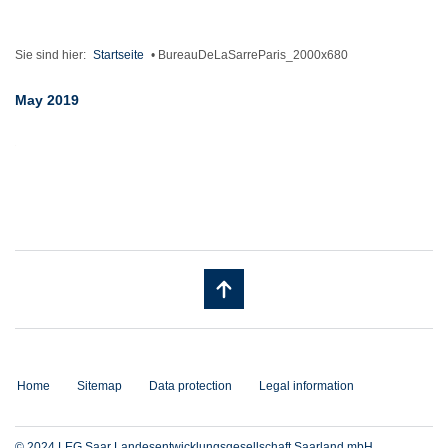
Sie sind hier:
Startseite
•
BureauDeLaSarreParis_2000x680
May 2019
Home
Sitemap
Data protection
Legal information
© 2024 LEG Saar Landesentwicklungsgesellschaft Saarland mbH