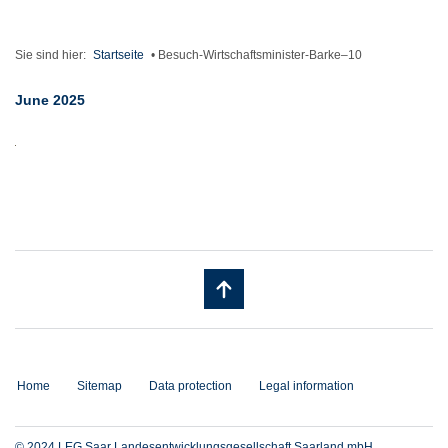
Sie sind hier:
Startseite
•
Besuch-Wirtschaftsminister-Barke–10
June 2025
Home
Sitemap
Data protection
Legal information
© 2024 LEG Saar Landesentwicklungsgesellschaft Saarland mbH