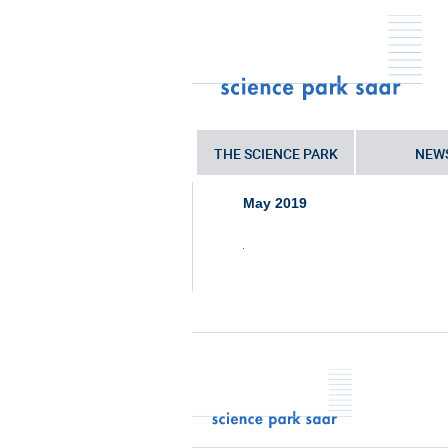
THE SCIENCE PARK
NEW
Sie sind hier:
Startseite
•
1905_Logis
May 2019