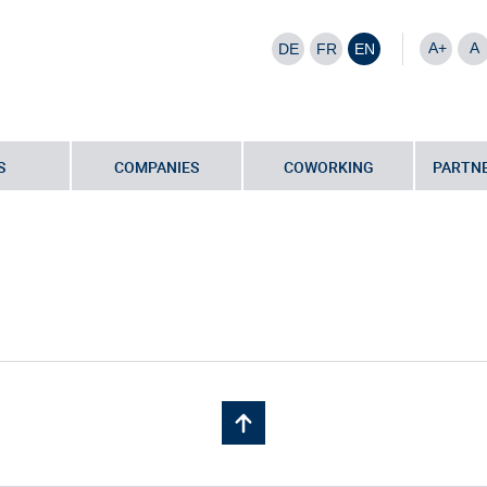
A+
A
DE
FR
EN
S
COMPANIES
COWORKING
PARTNE
tikDialog_1