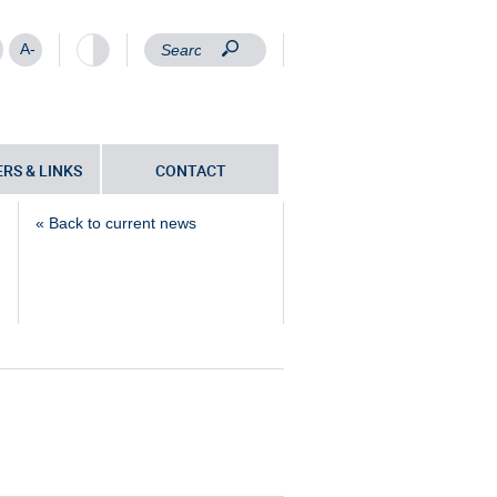
A-
RS & LINKS
CONTACT
« Back to current news