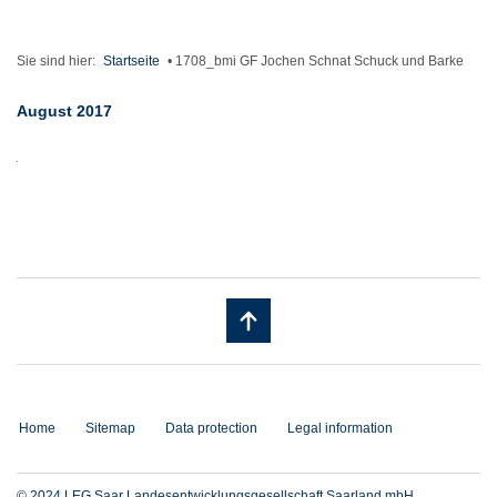
Sie sind hier:
Startseite
•
1708_bmi GF Jochen Schnat Schuck und Barke
August 2017
Home
Sitemap
Data protection
Legal information
© 2024 LEG Saar Landesentwicklungsgesellschaft Saarland mbH