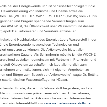
 Rolle bei der Energiewende und ist Schlüsseltechnologie für die
e Dekarbonisierung von Industrie und Chemie sowie die
sektors. Die „WOCHE DES WASSERSTOFFS“ (#WDW) vom 21. bis
 Bürgerinnen und Bürgern spannende Veranstaltungen zum
 der #WDW ist, die Öffentlichkeit über Wasserstoff und dessen
rgiepolitik zu informieren und Vorurteile abzubauen.
igkeit und Nachhaltigkeit des Energieträgers Wasserstoff in der
 für die Energiewende notwendigen Technologien und
rt umsetzen zu können. Die Aktionswoche bietet allen
ederschwelligen Zugang. Als Schirmherrin möchte ich die WOCHE
eifend gestalten; gemeinsam mit Partnern in Frankreich und
stoff-Ökosystem zu schaffen. Ich lade alle herzlich zum
ernehmen und Institutionen, sich mit eigenen Angeboten zu
innen und Bürger zum Besuch der Aktionswoche“, sagte Dr. Bettina
r saarländischen Wasserstoffagentur H2saar.
fenster für alle, die sich für Wasserstoff begeistern, und als
jekte und Innovationen präsentieren möchten. Unternehmen,
iativen können Teil der Aktionswoche werden. Interessenten
r zentralen Internet-Plattform
www.wochedeswasserstoffs.de
.