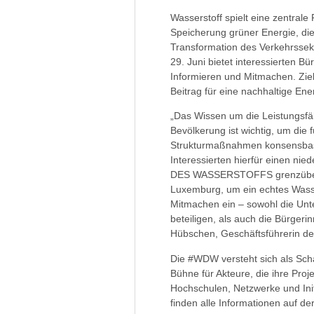
Wasserstoff spielt eine zentrale
Speicherung grüner Energie, di
Transformation des Verkehrs
29. Juni bietet interessierten
Informieren und Mitmachen. Ziel
Beitrag für eine nachhaltige Ene
„Das Wissen um die Leistungsfäh
Bevölkerung ist wichtig, um die
Strukturmaßnahmen konsensbasie
Interessierten hierfür einen ni
DES WASSERSTOFFS grenzübergr
Luxemburg, um ein echtes Wasser
Mitmachen ein – sowohl die Unt
beteiligen, als auch die Bürger
Hübschen, Geschäftsführerin de
Die #WDW versteht sich als Schau
Bühne für Akteure, die ihre Pro
Hochschulen, Netzwerke und Init
finden alle Informationen auf de