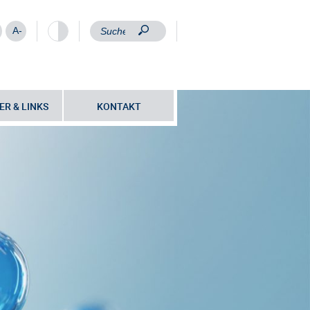
A-
ER & LINKS
KONTAKT