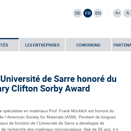
A+
A
DE
FR
EN
ITÉS
LES ENTREPRISES
COWORKING
PARTENA
•
Chercheur de l´Université de Sarre honoré du prestigieux Henry Clifton
´Université de Sarre honoré du
nry Clifton Sorby Award
 spécialiste en matériaux Prof. Frank Mücklich est honoré du
 de l´American Society for Materials (ASM). Pendant de longues
iaux de fonction de l´Université de Sarre a développé de
 de recherche des matériaux microscopique. Agé de 56 ans, il n