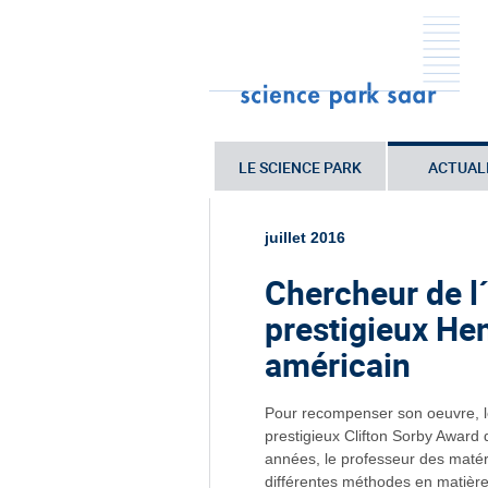
LE SCIENCE PARK
ACTUAL
Sie sind hier:
Startseite
•
Actualités
Sorby Award américain
juillet 2016
Chercheur de l
prestigieux He
américain
Pour recompenser son oeuvre, le
prestigieux Clifton Sorby Award
années, le professeur des matér
différentes méthodes en matière