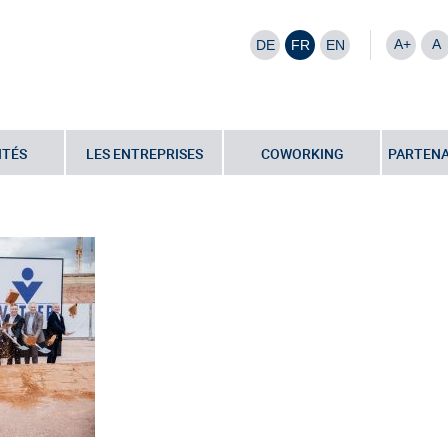
A+
A
DE
FR
EN
ITÉS
LES ENTREPRISES
COWORKING
PARTENA
Vetter_Spatenstich_Cuvee_50